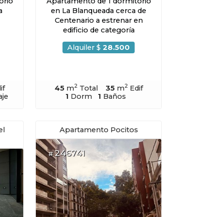
orio
Apartamento de 1 dormitorio
a
en La Blanqueada cerca de
Centenario a estrenar en
edificio de categoría
Alquiler $
28.500
2
2
if
45
m
Total
35
m
Edif
aje
1
Dorm
1
Baños
el
Apartamento Pocitos
246741
#