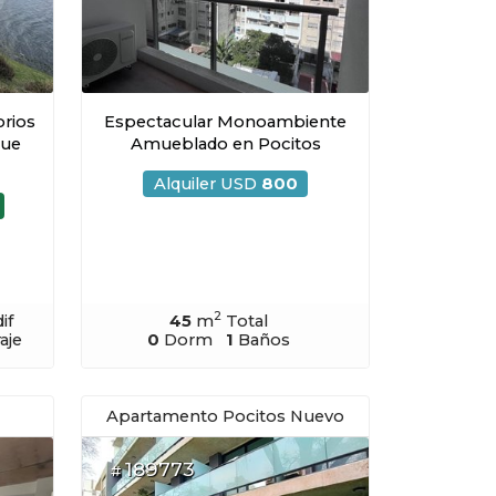
rios
Espectacular Monoambiente
que
Amueblado en Pocitos
Alquiler USD
800
2
if
45
m
Total
aje
0
Dorm
1
Baños
Apartamento Pocitos Nuevo
189773
#