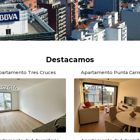
Destacamos
partamento Tres Cruces
Apartamento Punta Carr
252614
252613
#