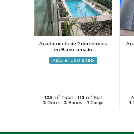
Apartamento de 2 dormitorios
Apa
en Barrio cerrado
Alquiler USD
2.190
2
2
125
m
Total
113
m
Edif
2
Dorm
2
Baños
1
Garaje
1