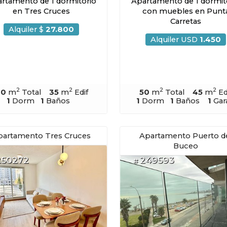
rtamento de 1 dormitorio
Apartamento de 1 dormit
en Tres Cruces
con muebles en Punt
Carretas
Alquiler $
27.800
Alquiler USD
1.450
2
2
2
2
40
m
Total
35
m
Edif
50
m
Total
45
m
Ed
1
Dorm
1
Baños
1
Dorm
1
Baños
1
Gar
partamento Tres Cruces
Apartamento Puerto d
Buceo
250272
249593
#