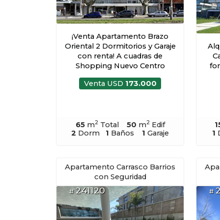
¡Venta Apartamento Brazo
Oriental 2 Dormitorios y Garaje
Alq
con renta! A cuadras de
Ca
Shopping Nuevo Centro
fon
Venta USD
173.000
2
2
65
m
Total
50
m
Edif
1
2
Dorm
1
Baños
1
Garaje
1
Apartamento Carrasco Barrios
Apa
con Seguridad
241120
#
#