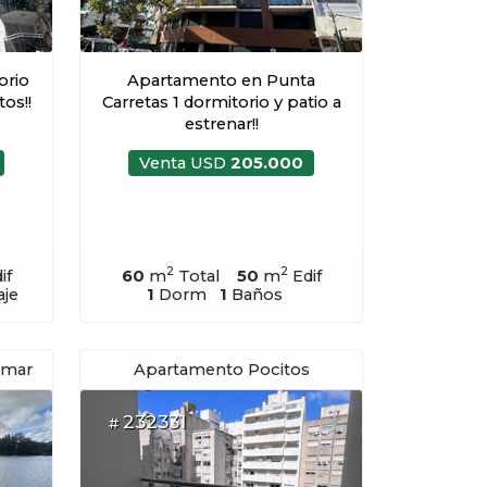
orio
Apartamento en Punta
os!!
Carretas 1 dormitorio y patio a
estrenar!!
Venta USD
205.000
2
2
if
60
m
Total
50
m
Edif
aje
1
Dorm
1
Baños
amar
Apartamento Pocitos
232331
#