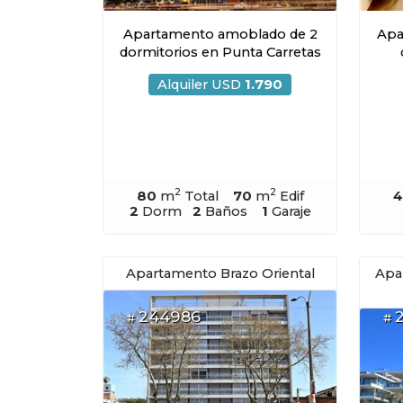
Apartamento amoblado de 2
Apa
dormitorios en Punta Carretas
Alquiler USD
1.790
2
2
80
m
Total
70
m
Edif
4
2
Dorm
2
Baños
1
Garaje
Apartamento Brazo Oriental
Apa
244986
#
#