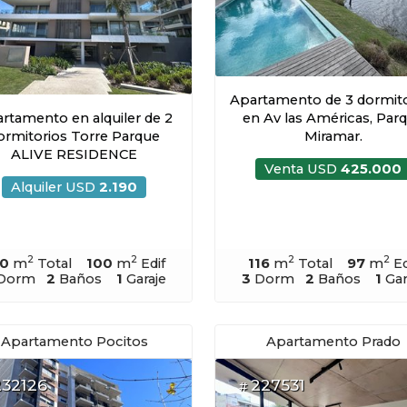
Apartamento de 3 dormito
rtamento en alquiler de 2
en Av las Américas, Par
ormitorios Torre Parque
Miramar.
ALIVE RESIDENCE
Venta USD
425.000
Alquiler USD
2.190
2
2
2
2
20
m
Total
100
m
Edif
116
m
Total
97
m
Ed
Dorm
2
Baños
1
Garaje
3
Dorm
2
Baños
1
Gar
Apartamento Pocitos
Apartamento Prado
232126
227531
#