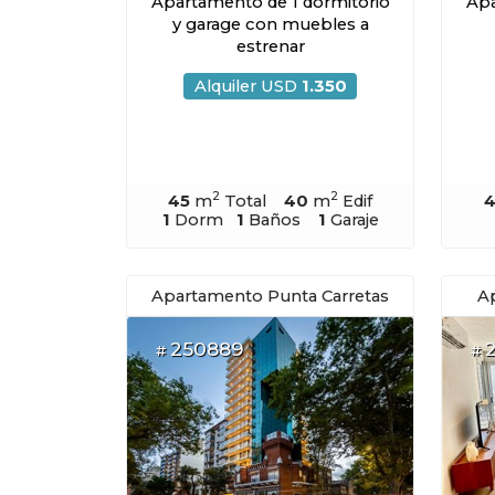
Apartamento de 1 dormitorio
Apa
y garage con muebles a
estrenar
Alquiler USD
1.350
2
2
45
m
Total
40
m
Edif
1
Dorm
1
Baños
1
Garaje
Apartamento Punta Carretas
A
250889
#
#