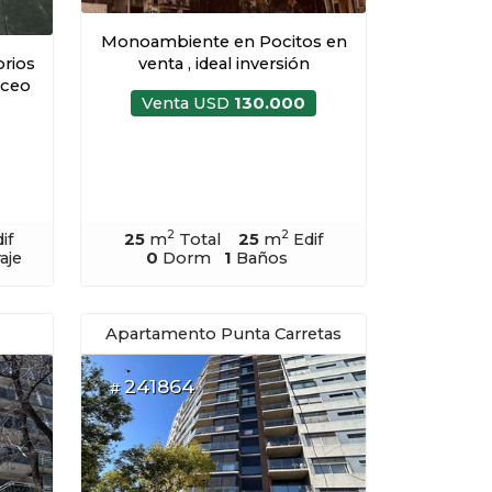
Monoambiente en Pocitos en
rios
venta , ideal inversión
uceo
Venta USD
130.000
2
2
if
25
m
Total
25
m
Edif
aje
0
Dorm
1
Baños
Apartamento Punta Carretas
241864
#