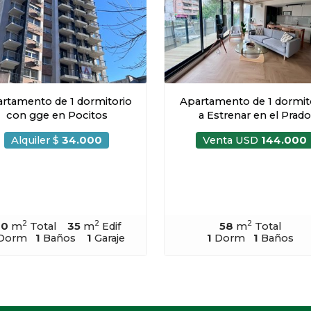
rtamento de 1 dormitorio
Apartamento de 1 dormit
con gge en Pocitos
a Estrenar en el Prado
Alquiler $
34.000
Venta USD
144.000
2
2
2
40
m
Total
35
m
Edif
58
m
Total
Dorm
1
Baños
1
Garaje
1
Dorm
1
Baños