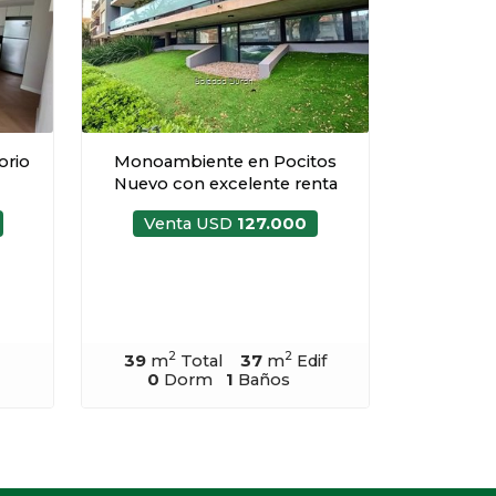
orio
Monoambiente en Pocitos
Nuevo con excelente renta
Venta USD
127.000
2
2
39
m
Total
37
m
Edif
0
Dorm
1
Baños