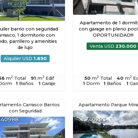
Apartamento de 1 dormit
uiler barrio con seguridad
con garage en pleno pocit
rrasco, 1 dormitorio con
OPORTUNIDAD!!!
do, parrillero y amenities
Venta USD
230.000
de lujo
Alquiler USD
1.890
2
2
2
2
56
m
Total
91
m
Edif
50
m
Total
40
m
Ed
Dorm
1
Baños
1
Garaje
1
Dorm
1
Baños
1
Gar
rtamento Carrasco Barrios
Apartamento Parque Mir
con Seguridad
240988
240293
#