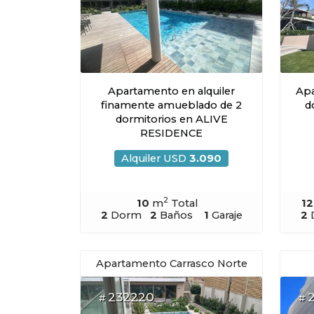
Apartamento en alquiler
Apa
finamente amueblado de 2
d
dormitorios en ALIVE
RESIDENCE
Alquiler USD
3.090
2
10
m
Total
1
2
Dorm
2
Baños
1
Garaje
2
Apartamento Carrasco Norte
232220
#
#