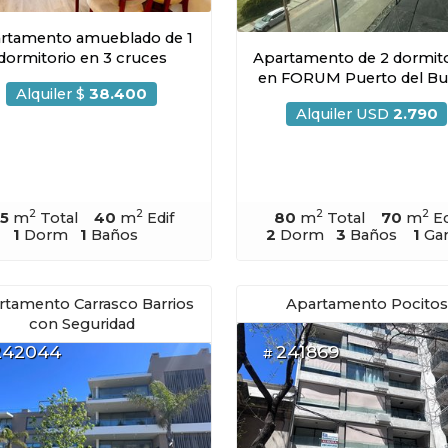
rtamento amueblado de 1
dormitorio en 3 cruces
Apartamento de 2 dormito
en FORUM Puerto del B
Alquiler $
38.400
Alquiler USD
2.790
2
2
2
2
5
m
Total
40
m
Edif
80
m
Total
70
m
Ed
1
Dorm
1
Baños
2
Dorm
3
Baños
1
Gar
rtamento Carrasco Barrios
Apartamento Pocitos
con Seguridad
242044
241869
#