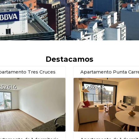
Destacamos
partamento Tres Cruces
Apartamento Punta Carr
252614
252613
#