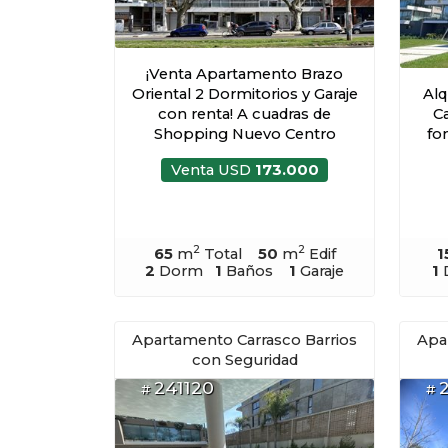
¡Venta Apartamento Brazo
Oriental 2 Dormitorios y Garaje
Alq
con renta! A cuadras de
Ca
Shopping Nuevo Centro
fon
Venta USD
173.000
2
2
65
m
Total
50
m
Edif
1
2
Dorm
1
Baños
1
Garaje
1
Apartamento Carrasco Barrios
Apa
con Seguridad
241120
#
#