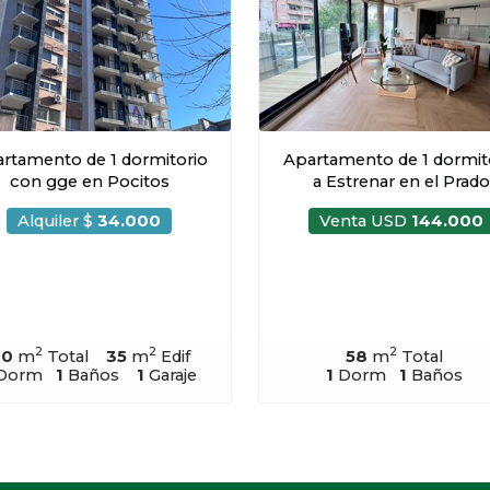
rtamento de 1 dormitorio
Apartamento de 1 dormit
con gge en Pocitos
a Estrenar en el Prado
Alquiler $
34.000
Venta USD
144.000
2
2
2
40
m
Total
35
m
Edif
58
m
Total
Dorm
1
Baños
1
Garaje
1
Dorm
1
Baños