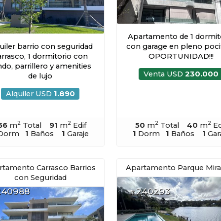
Apartamento de 1 dormit
uiler barrio con seguridad
con garage en pleno pocit
rrasco, 1 dormitorio con
OPORTUNIDAD!!!
do, parrillero y amenities
Venta USD
230.000
de lujo
Alquiler USD
1.890
2
2
2
2
56
m
Total
91
m
Edif
50
m
Total
40
m
Ed
Dorm
1
Baños
1
Garaje
1
Dorm
1
Baños
1
Gar
rtamento Carrasco Barrios
Apartamento Parque Mir
con Seguridad
240988
240293
#