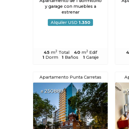
Apartamento de 1 dormitorio
Apa
y garage con muebles a
estrenar
Alquiler USD
1.350
2
2
45
m
Total
40
m
Edif
1
Dorm
1
Baños
1
Garaje
Apartamento Punta Carretas
A
250889
#
#