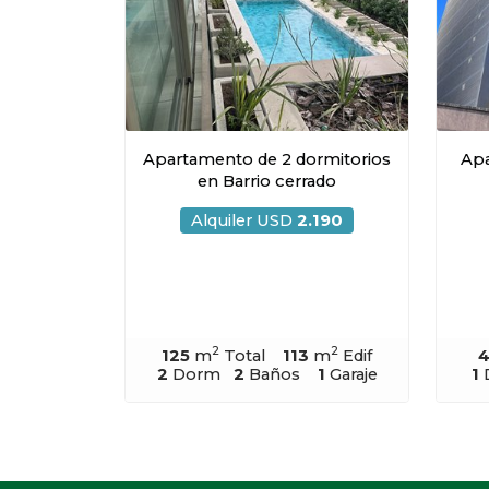
Apartamento de 2 dormitorios
Apa
en Barrio cerrado
Alquiler USD
2.190
2
2
125
m
Total
113
m
Edif
2
Dorm
2
Baños
1
Garaje
1