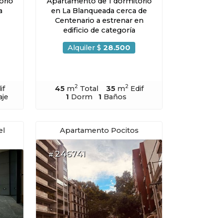
orio
Apartamento de 1 dormitorio
a
en La Blanqueada cerca de
Centenario a estrenar en
edificio de categoría
Alquiler $
28.500
2
2
if
45
m
Total
35
m
Edif
aje
1
Dorm
1
Baños
el
Apartamento Pocitos
246741
#