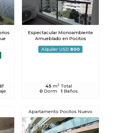
rios
Espectacular Monoambiente
que
Amueblado en Pocitos
Alquiler USD
800
2
if
45
m
Total
aje
0
Dorm
1
Baños
Apartamento Pocitos Nuevo
189773
#