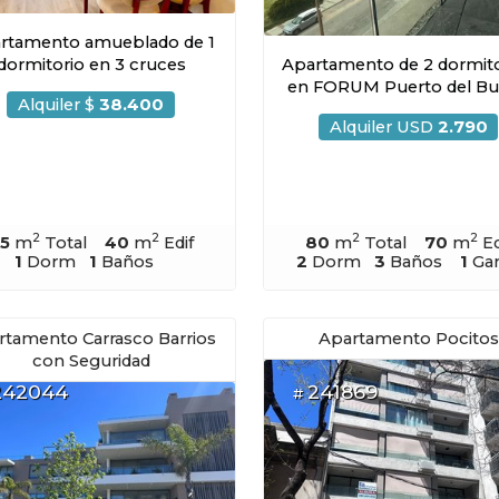
rtamento amueblado de 1
dormitorio en 3 cruces
Apartamento de 2 dormito
en FORUM Puerto del B
Alquiler $
38.400
Alquiler USD
2.790
2
2
2
2
5
m
Total
40
m
Edif
80
m
Total
70
m
Ed
1
Dorm
1
Baños
2
Dorm
3
Baños
1
Gar
rtamento Carrasco Barrios
Apartamento Pocitos
con Seguridad
242044
241869
#