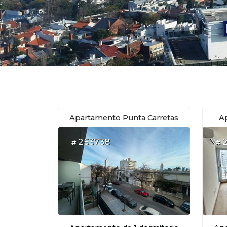
Apartamento Punta Carretas
A
253738
#
#