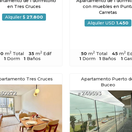
rtamento de 1 dormitorio
Apartamento de 1 dormit
en Tres Cruces
con muebles en Punt
Carretas
Alquiler $
27.800
Alquiler USD
1.450
2
2
2
2
40
m
Total
35
m
Edif
50
m
Total
45
m
Ed
1
Dorm
1
Baños
1
Dorm
1
Baños
1
Gar
partamento Tres Cruces
Apartamento Puerto d
Buceo
250272
249593
#