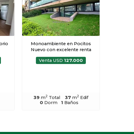
orio
Monoambiente en Pocitos
Nuevo con excelente renta
Venta USD
127.000
2
2
39
m
Total
37
m
Edif
0
Dorm
1
Baños