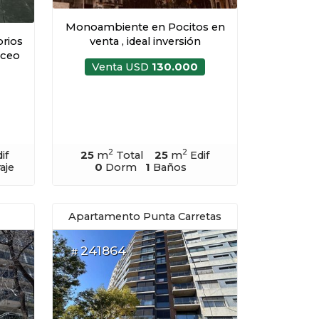
Monoambiente en Pocitos en
rios
venta , ideal inversión
uceo
Venta USD
130.000
2
2
if
25
m
Total
25
m
Edif
aje
0
Dorm
1
Baños
Apartamento Punta Carretas
241864
#