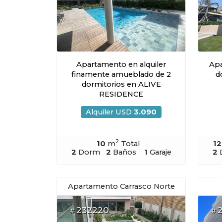
Apartamento en alquiler
Apa
finamente amueblado de 2
d
dormitorios en ALIVE
RESIDENCE
Alquiler USD
3.090
2
10
m
Total
1
2
Dorm
2
Baños
1
Garaje
2
Apartamento Carrasco Norte
232220
#
#