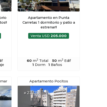
orio
Apartamento en Punta
os!!
Carretas 1 dormitorio y patio a
estrenar!!
Venta USD
205.000
2
2
if
60
m
Total
50
m
Edif
aje
1
Dorm
1
Baños
amar
Apartamento Pocitos
232331
#