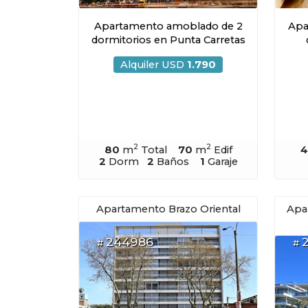
Apartamento amoblado de 2
Apa
dormitorios en Punta Carretas
Alquiler USD
1.790
2
2
80
m
Total
70
m
Edif
4
2
Dorm
2
Baños
1
Garaje
Apartamento Brazo Oriental
Apa
244986
#
#