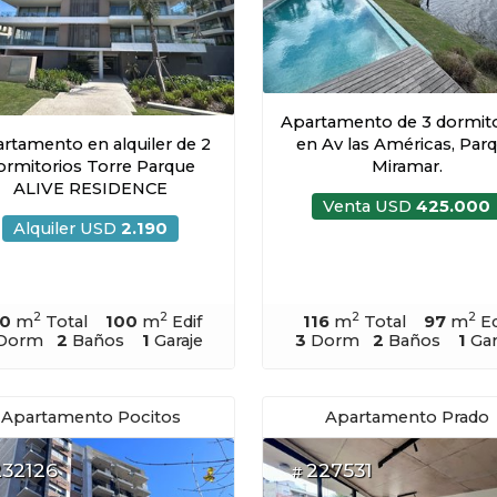
Apartamento de 3 dormito
rtamento en alquiler de 2
en Av las Américas, Par
ormitorios Torre Parque
Miramar.
ALIVE RESIDENCE
Venta USD
425.000
Alquiler USD
2.190
2
2
2
2
20
m
Total
100
m
Edif
116
m
Total
97
m
Ed
Dorm
2
Baños
1
Garaje
3
Dorm
2
Baños
1
Gar
Apartamento Pocitos
Apartamento Prado
232126
227531
#